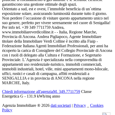
garantiscono una gestione ottimale degli spazi.
Orientato a sud, est e ovest, l`immobile beneficia di un`ottima
esposizione solare, assicurando luminosità durante tutto il giorno.
Non perdere l`occasione di visitare questo appartamento unico nel
suo genere, perfetto per vivere serenamente nel cuore di Senigallia!
Per info tel. +39 349 7711759 Andrea,
www.immobiliareverdicolline.it - - Italia, Regione Marche,
Provincia di Ancona. Andrea Pigliapoco, Agente Immobiliare
titolare della Immobiliare Verdi Colline è iscritto alla Fiaip -
Federazione Italiana Agenti Immobiliari Professionali, per anni ha
ricoperto la carica di Consigliere del Collegio Provinciale di Ancona
con i ruoli di delegato alla Cultura e Formazione, e Segretario
Provinciale. L`Agenzia è specializzata nella compravendita di
appartamenti uso residenziale-turistico, immobili commerciali,
immobili industriali, hotel, ville, mini appartamenti mono-bilocale,
uffici, rustici e casali di campagna, affitti residenziali a
SENIGALLIA e in provincia di ANCONA nella regione
MARCHE, Italy.
Chiedi informazione all'agenzia
M. 349.7711759
Classe
Energetica G - 131.9 kWh/mq anno
Agenzia Immobiliare
®
2026
dati societari
|
Privacy
_
Cookies
Policy