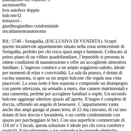
ascensore
No
box auto
box doppio
balcone/i
2
terrazzo/i
-
giardino
giardino condominiale
riscaldamento
autonomo
Rif.: 5740 - Senigallia, (ESCLUSIVA DI VENDITA). Scopri
questo incantevole appartamento situato nella zona semicentrale di
Senigallia, perfetto per chi cerca spazi ampi e luminosi. Collocato al
primo piano di un villino quadrifamiliare, l`immobile si presenta in
ottime condizioni di manutenzione e offre un`accogliente atmosfera
familiare. L`ingresso conduce a un ampio soggiorno-salotto, ideale
per momenti di relax e convivialità. La sala da pranzo, è dotata di
cucina separata, si apre su un ampio balcone che regala una vista
piacevole. La zona notte è ben separata e comprende un disimpegno
con parete attrezzata, un armadio a muro, due camere matrimoniali e
una cameretta, perfette per accogliere familiari o ospiti. Un secondo
balcone aggiunge ulteriore spazio all`aperto. Il bagno è completo di
doccia, offrendo un angolo di benessere. L`appartamento vanta
anche due ampi garage al piano terra, di 22 mq ciascuno, di cui uno
dotato di box doccia e lavanderia, e un cortile condominiale con
spazio per parcheggiare le bici. Con una superficie commerciale di
116 m² e 5 locali, questa soluzione è ideale per chi cerca comfort e
praticità. Il riscaldamento a gas naturale e le serrande elettriche