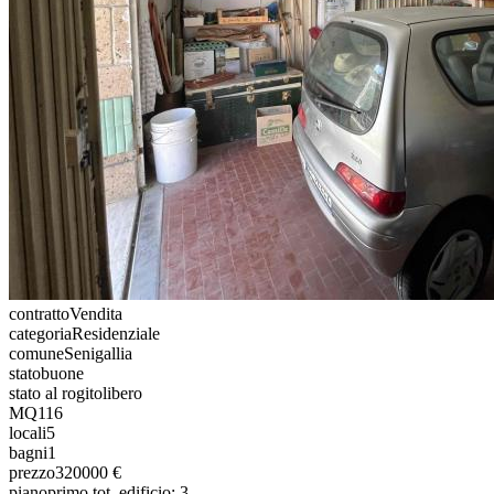
contratto
Vendita
categoria
Residenziale
comune
Senigallia
stato
buone
stato al rogito
libero
MQ
116
locali
5
bagni
1
prezzo
320000 €
piano
primo tot. edificio: 3