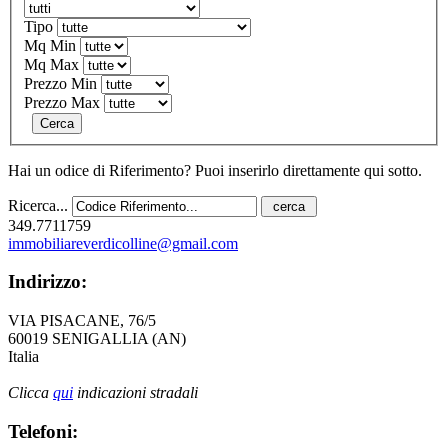
Tipo
Mq Min
Mq Max
Prezzo Min
Prezzo Max
Cerca
Hai un odice di Riferimento? Puoi inserirlo direttamente qui sotto.
Ricerca...
349.7711759
immobiliareverdicolline@gmail.com
Indirizzo:
VIA PISACANE, 76/5
60019 SENIGALLIA (AN)
Italia
Clicca
qui
indicazioni stradali
Telefoni: